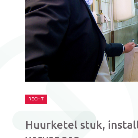
CATEGORIE:
RECHT
Huurketel stuk, instal