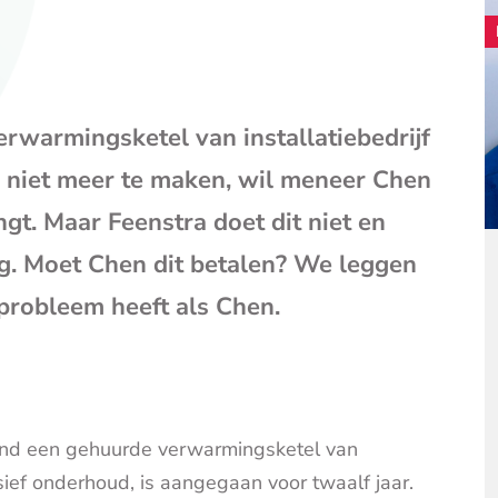
mail
(opent
je
e-
mailpr
warmingsketel van installatiebedrijf
en niet meer te maken, wil meneer Chen
ngt. Maar Feenstra doet dit niet en
g. Moet Chen dit betalen? We leggen
 probleem heeft als Chen.
and een gehuurde verwarmingsketel van
lusief onderhoud, is aangegaan voor twaalf jaar.