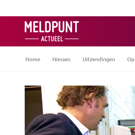
Ga
naar
de
inhoud
Home
Nieuws
Uitzendingen
Op