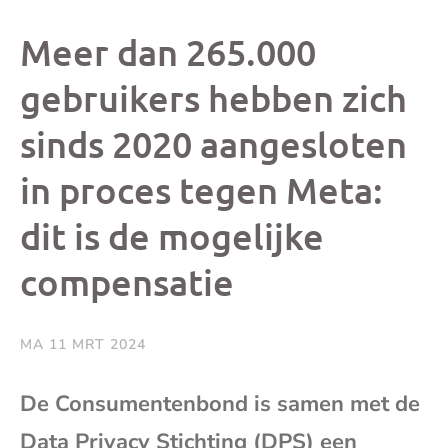
dit
dit
dit
dit
Meer dan 265.000
bericht
bericht
bericht
beri
gebruikers hebben zich
sinds 2020 aangesloten
op
op
op
via
in proces tegen Meta:
Facebook
X
Whatsap
e-
dit is de mogelijke
mai
compensatie
(op
MA 11 MRT 2024
je
De Consumentenbond is samen met de
e-
Data Privacy Stichting (DPS) een