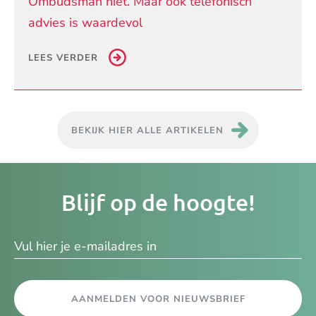
Ombudsman niet. Maar ook telefonisch
advies is waardevol
LEES VERDER
BEKIJK HIER ALLE ARTIKELEN
Je
Blijf op de hoogte!
e-
ma
AANMELDEN VOOR NIEUWSBRIEF