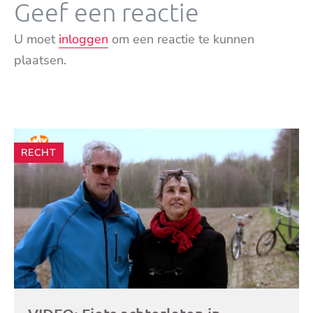
Geef een reactie
U moet
inloggen
om een reactie te kunnen
plaatsen.
Andere
RECHT
artikelen