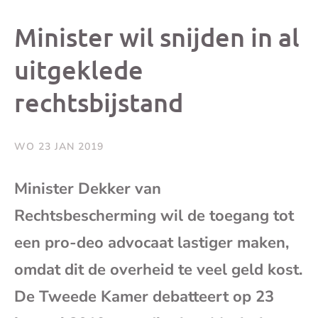
dit
dit
dit
dit
Minister wil snijden in al
bericht
bericht
bericht
beri
uitgeklede
rechtsbijstand
op
op
op
via
Facebook
X
Whatsap
e-
WO 23 JAN 2019
mai
Minister Dekker van
Rechtsbescherming wil de toegang tot
(op
een pro-deo advocaat lastiger maken,
je
omdat dit de overheid te veel geld kost.
e-
De Tweede Kamer debatteert op 23