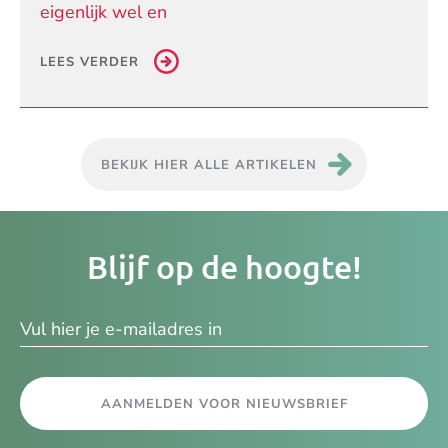
eigenlijk wel en
LEES VERDER
BEKIJK HIER ALLE ARTIKELEN
Je
Blijf op de hoogte!
e-
ma
AANMELDEN VOOR NIEUWSBRIEF