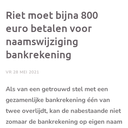
dit
dit
dit
dit
Riet moet bijna 800
bericht
bericht
bericht
beri
euro betalen voor
naamswijziging
op
op
op
via
bankrekening
Facebook
X
Whatsap
e-
mai
VR 28 MEI 2021
(op
Als van een getrouwd stel met een
gezamenlijke bankrekening één van
je
twee overlijdt, kan de nabestaande niet
e-
zomaar de bankrekening op eigen naam