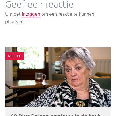
Geef een reactie
U moet
inloggen
om een reactie te kunnen
plaatsen.
Andere
RECHT
artikelen