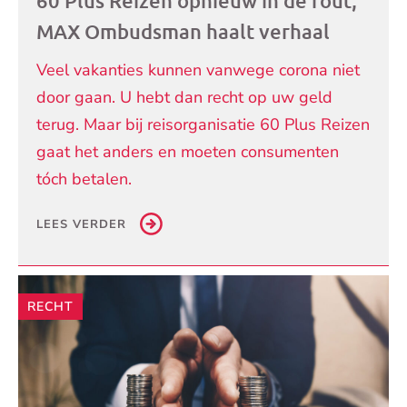
60 Plus Reizen opnieuw in de fout,
MAX Ombudsman haalt verhaal
Veel vakanties kunnen vanwege corona niet
door gaan. U hebt dan recht op uw geld
terug. Maar bij reisorganisatie 60 Plus Reizen
gaat het anders en moeten consumenten
tóch betalen.
LEES VERDER
RECHT