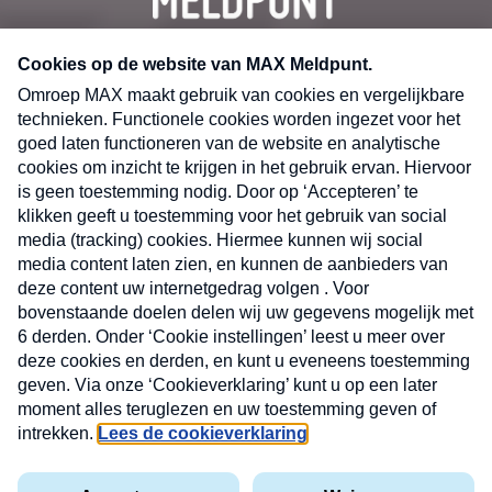
CONTACT
Volg ons op
Nieuwsbrief
X
Neem hier een gratis abonnement op de MAX
Consumenten nieuwsbrief. Elke maandag en
donderdag in uw mailbox.
laring
MAX
Cookieverklaring
Kwetsbaarheid
Cookie
Uw
vakantieman
melden
instellingen