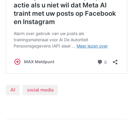
Onderwerpen:
AI
social media