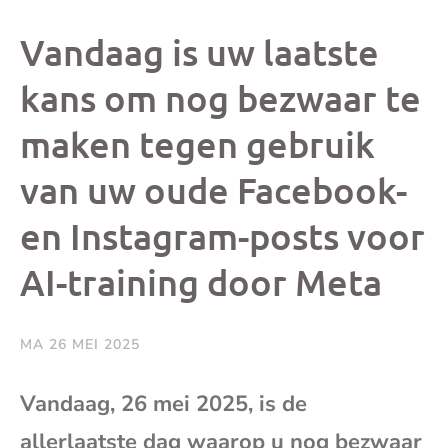
dit
dit
dit
dit
Vandaag is uw laatste
bericht
bericht
bericht
beri
kans om nog bezwaar te
maken tegen gebruik
op
op
op
via
van uw oude Facebook-
Facebook
X
Whatsap
e-
en Instagram-posts voor
mai
AI-training door Meta
(op
MA 26 MEI 2025
je
Vandaag, 26 mei 2025, is de
e-
allerlaatste dag waarop u nog bezwaar