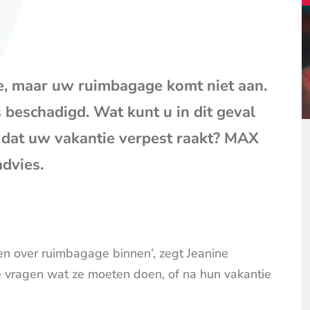
mail
(opent
je
e-
mailpr
ie, maar uw ruimbagage komt niet aan.
 beschadigd. Wat kunt u in dit geval
 dat uw vakantie verpest raakt? MAX
dvies.
n over ruimbagage binnen’, zegt Jeanine
e vragen wat ze moeten doen, of na hun vakantie