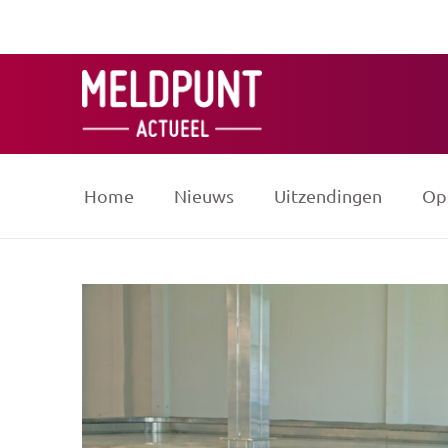
Ga
naar
de
inhoud
Home
Nieuws
Uitzendingen
Op