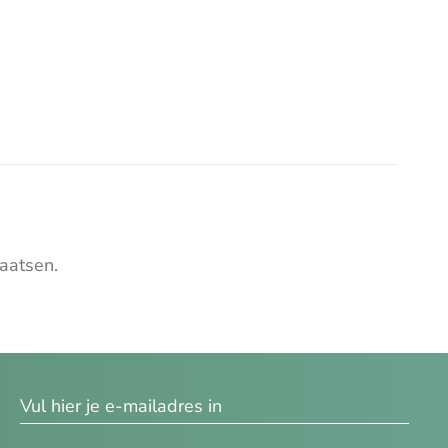
aatsen.
res