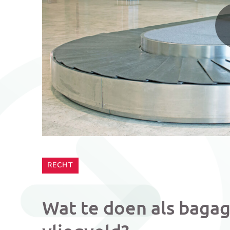
CATEGORIE:
RECHT
Wat te doen als baga