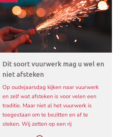
ogramma)
Dit soort vuurwerk mag u wel en
niet afsteken
Op oudejaarsdag kijken naar vuurwerk
en zelf wat afsteken is voor velen een
traditie. Maar niet al het vuurwerk is
toegestaan om te bezitten en af te
steken. Wij zetten op een rij