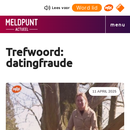
Ga
Word lid
NPO S
Lees voor
Omroep 
naar
de
menu
inhoud
Trefwoord:
datingfraude
DATUM:
11 APRIL 2025