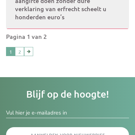
aangifte doen zonder dure
verklaring van erfrecht scheelt u
honderden euro’s
Pagina 1 van 2
1
2
Je
Blijf op de hoogte!
e-
ma