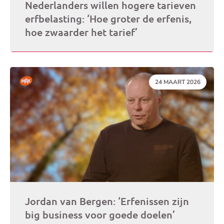
Nederlanders willen hogere tarieven
erfbelasting: ‘Hoe groter de erfenis,
hoe zwaarder het tarief’
DATUM:
24 MAART 2026
Jordan van Bergen: ‘Erfenissen zijn
big business voor goede doelen’