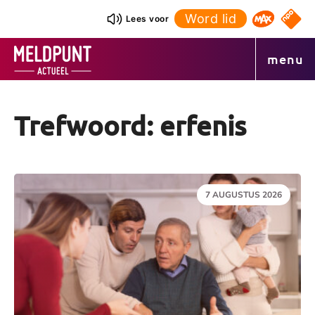
Ga
Word lid
NPO S
Lees voor
Omroep 
naar
de
menu
inhoud
Trefwoord: erfenis
DATUM:
7 AUGUSTUS 2026