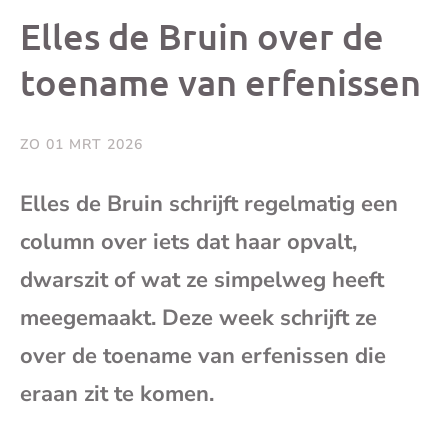
dit
dit
dit
dit
Elles de Bruin over de
bericht
bericht
bericht
beri
toename van erfenissen
op
op
op
via
ZO 01 MRT 2026
Facebook
X
Whatsap
e-
Elles de Bruin schrijft regelmatig een
mai
column over iets dat haar opvalt,
dwarszit of wat ze simpelweg heeft
(op
meegemaakt. Deze week schrijft ze
je
over de toename van erfenissen die
eraan zit te komen.
e-