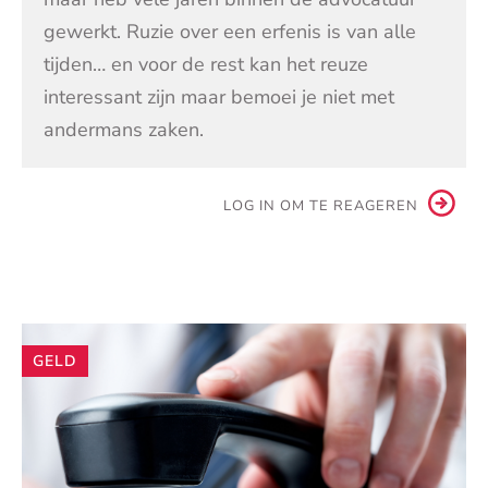
gewerkt. Ruzie over een erfenis is van alle
tijden… en voor de rest kan het reuze
interessant zijn maar bemoei je niet met
andermans zaken.
LOG IN OM TE REAGEREN
Andere
GELD
artikelen