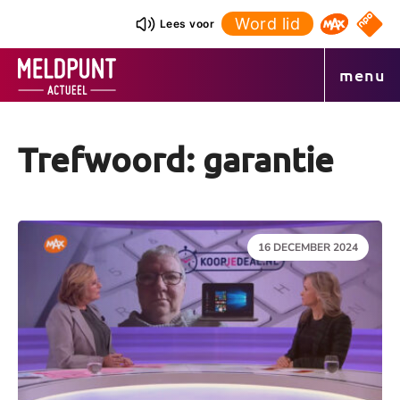
Ga
Word lid
NPO S
Lees voor
Omroep 
naar
de
menu
inhoud
Trefwoord: garantie
DATUM:
16 DECEMBER 2024