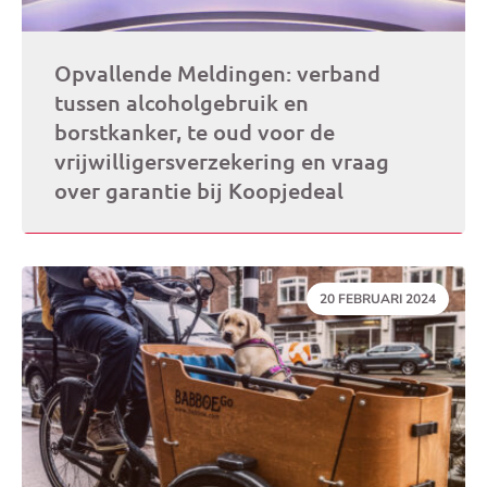
Opvallende Meldingen: verband
tussen alcoholgebruik en
borstkanker, te oud voor de
vrijwilligersverzekering en vraag
over garantie bij Koopjedeal
DATUM:
20 FEBRUARI 2024