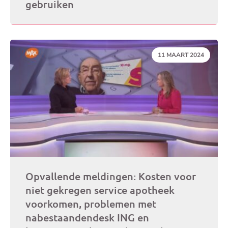
gebruiken
DATUM:
11 MAART 2024
Opvallende meldingen: Kosten voor
niet gekregen service apotheek
voorkomen, problemen met
nabestaandendesk ING en