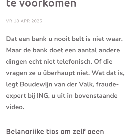
te voorkomen
Facebook
X
Whatsap
e-
mai
VR 18 APR 2025
(op
Dat een bank u nooit belt is niet waar.
Maar de bank doet een aantal andere
je
dingen echt niet telefonisch. Of die
e-
vragen ze u überhaupt niet. Wat dat is,
legt Boudewijn van der Valk, fraude-
mai
expert bij ING, u uit in bovenstaande
video.
Belangrijke tips om zelf geen