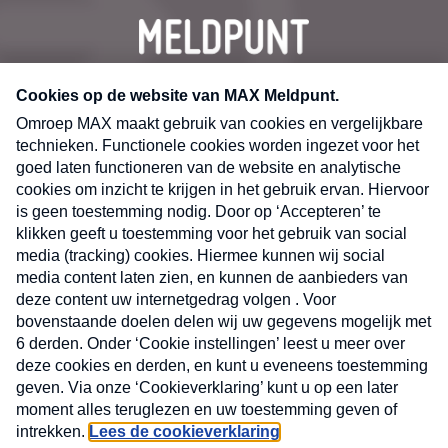
CONTACT
Volg ons op
Nieuwsbrief
X
Neem hier een gratis abonnement op de MAX
Consumenten nieuwsbrief. Elke maandag en
donderdag in uw mailbox.
laring
MAX
Cookieverklaring
Kwetsbaarheid
Cookie