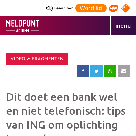
Ga
Word lid
NPO S
Lees voor
Omroep 
naar
de
menu
inhoud
CATEGORIE:
VIDEO & FRAGMENTEN
Deel
Deel
Deel
Dee
dit
dit
dit
dit
Dit doet een bank wel
bericht
bericht
bericht
beri
en niet telefonisch: tips
van ING om oplichting
op
op
op
via