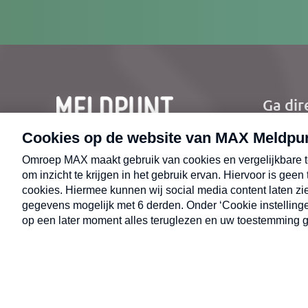
mailad
Ga dir
Ho
Nie
CONTACT
Uit
Opr
© 2026 MAX Meldpunt
Alge