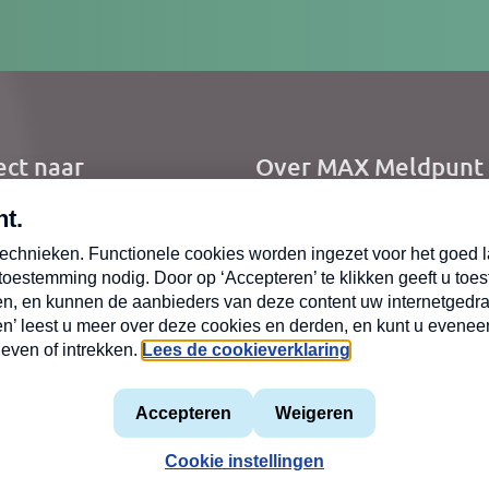
res
ect naar
Over MAX Meldpunt
me
Over Meldpunt Actue
uws
zendingen
oepen
mene voorwaarden
Privacyverklaring
MAX vakantieman
Cookiev