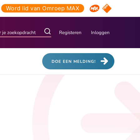
Word lid van Omroep MAX
NPO Start
Omroep MAX
Registeren
Inloggen
DOE EEN MELDING!