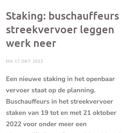
dit
dit
dit
dit
Staking: buschauffeurs
bericht
bericht
bericht
beri
streekvervoer leggen
werk neer
op
op
op
via
Facebook
X
Whatsap
e-
MA 17 OKT 2022
mai
Een nieuwe staking in het openbaar
vervoer staat op de planning.
(op
Buschauffeurs in het streekvervoer
je
staken van 19 tot en met 21 oktober
e-
2022 voor onder meer een