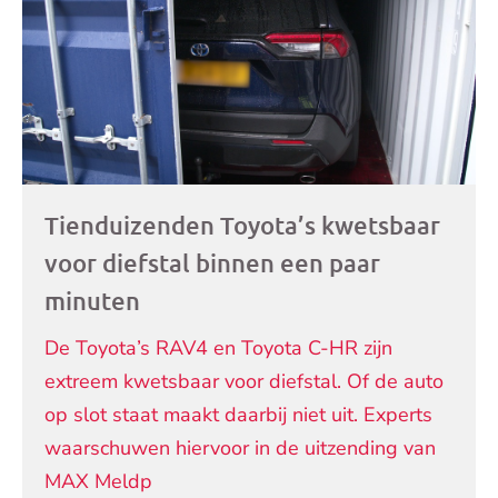
Tienduizenden Toyota’s kwetsbaar
voor diefstal binnen een paar
minuten
De Toyota’s RAV4 en Toyota C-HR zijn
extreem kwetsbaar voor diefstal. Of de auto
op slot staat maakt daarbij niet uit. Experts
waarschuwen hiervoor in de uitzending van
MAX Meldp