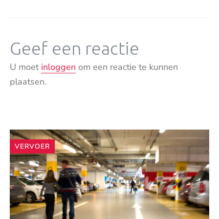
Geef een reactie
U moet
inloggen
om een reactie te kunnen
plaatsen.
Andere
VERVOER
artikelen