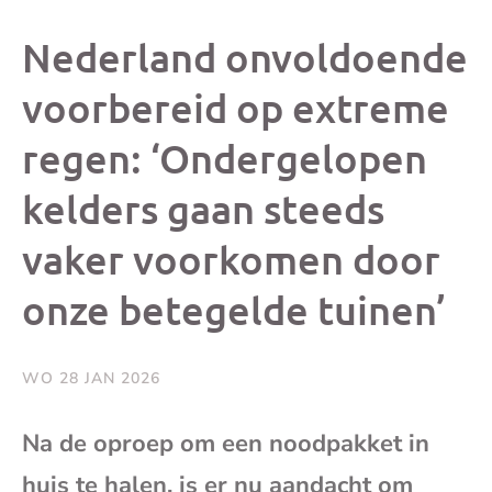
dit
dit
dit
dit
Nederland onvoldoende
bericht
bericht
bericht
beri
voorbereid op extreme
regen: ‘Ondergelopen
op
op
op
via
kelders gaan steeds
Facebook
X
Whatsap
e-
vaker voorkomen door
mai
onze betegelde tuinen’
(op
WO 28 JAN 2026
je
Na de oproep om een noodpakket in
e-
huis te halen, is er nu aandacht om