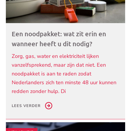
Een noodpakket: wat zit erin en
wanneer heeft u dit nodig?
Zorg, gas, water en elektriciteit lijken
vanzelfsprekend, maar zijn dat niet. Een
noodpakket is aan te raden zodat
Nederlanders zich ten minste 48 uur kunnen
redden zonder hulp. Di
LEES VERDER