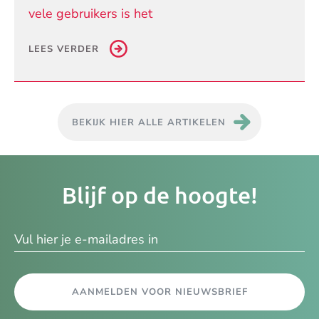
vele gebruikers is het
LEES VERDER
BEKIJK HIER ALLE ARTIKELEN
Je
Blijf op de hoogte!
e-
ma
AANMELDEN VOOR NIEUWSBRIEF