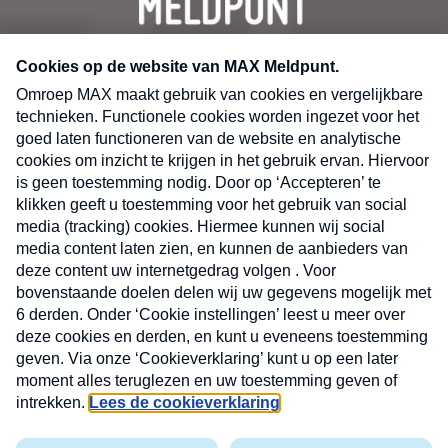
CONTACT
Volg ons op
Nieuwsbrief
X
Neem hier een gratis abonnement op de MAX
Consumenten nieuwsbrief. Elke maandag en
donderdag in uw mailbox.
laring
MAX
Cookieverklaring
Kwetsbaarheid
Cookie