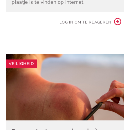
plaatje is te vinden op internet
LOG IN OM TE REAGEREN
Andere
VEILIGHEID
artikelen