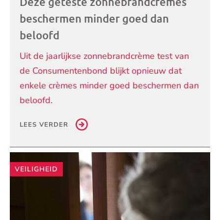
Deze geteste zonnebrandcrèmes
beschermen minder goed dan
beloofd
Uit de jaarlijkse zonnebrandcrème test van
de Consumentenbond blijkt opnieuw dat
enkele crèmes minder goed beschermen dan
beloofd.
LEES VERDER
VEILIGHEID