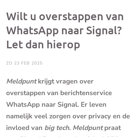
dit
dit
dit
dit
Wilt u overstappen van
bericht
bericht
bericht
beri
WhatsApp naar Signal?
Let dan hierop
op
op
op
via
Facebook
X
Whatsap
e-
ZO 23 FEB 2025
mai
Meldpunt
krijgt vragen over
overstappen van berichtenservice
(op
WhatsApp naar Signal. Er leven
je
namelijk veel zorgen over privacy en de
e-
invloed van
big tech
.
Meldpunt
praat