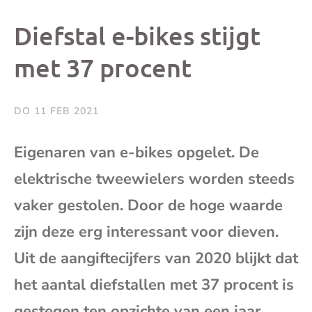
dit
dit
dit
dit
Diefstal e-bikes stijgt
bericht
bericht
bericht
beri
met 37 procent
op
op
op
via
DO 11 FEB 2021
Facebook
X
Whatsap
e-
Eigenaren van e-bikes opgelet. De
mai
elektrische tweewielers worden steeds
vaker gestolen. Door de hoge waarde
(op
zijn deze erg interessant voor dieven.
je
Uit de aangiftecijfers van 2020 blijkt dat
het aantal diefstallen met 37 procent is
e-
gestegen ten opzichte van een jaar