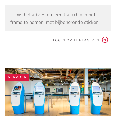
Ik mis het advies om een trackchip in het
frame te nemen, met bijbehorende sticker.
LOG IN OM TE REAGEREN
Andere
VERVOER
artikelen