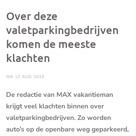
dit
dit
dit
dit
Over deze
bericht
bericht
bericht
beri
valetparkingbedrijven
komen de meeste
op
op
op
via
klachten
Facebook
X
Whatsap
e-
mai
MA 12 AUG 2019
(op
De redactie van MAX vakantieman
krijgt veel klachten binnen over
je
valetparkingbedrijven. Zo worden
e-
auto’s op de openbare weg geparkeerd,