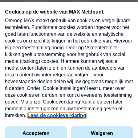
CONTACT
Volg ons op
Nieuwsbrief
X
Neem hier een gratis abonnement op de MAX
Consumenten nieuwsbrief. Elke maandag en
donderdag in uw mailbox.
laring
MAX
Cookieverklaring
Kwetsbaarheid
Cookie
Uw
vakantieman
melden
instellingen
INSCH