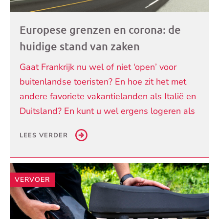
Europese grenzen en corona: de
huidige stand van zaken
Gaat Frankrijk nu wel of niet ‘open’ voor
buitenlandse toeristen? En hoe zit het met
andere favoriete vakantielanden als Italië en
Duitsland? En kunt u wel ergens logeren als
LEES VERDER
VERVOER