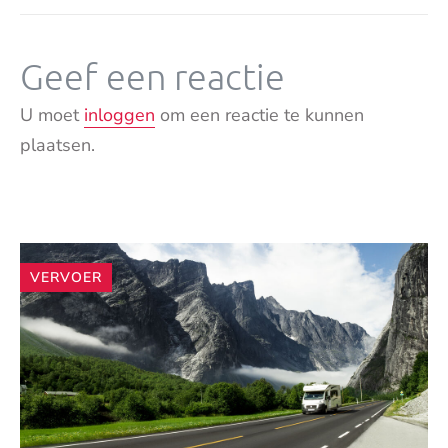
Geef een reactie
U moet
inloggen
om een reactie te kunnen
plaatsen.
Andere
VERVOER
artikelen