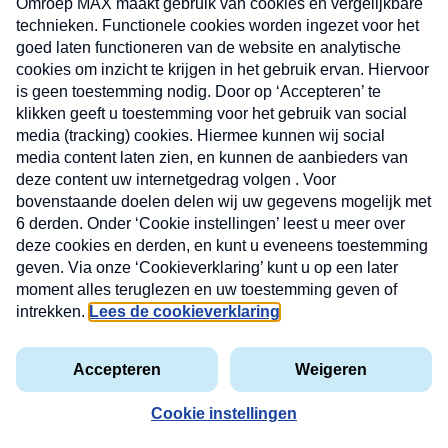
Nieuwsbrief
X
Neem hier een gratis abonnement op de MAX
Consumenten nieuwsbrief. Elke maandag en
donderdag in uw mailbox.
Uw
INSCH
e-
VOOR
privacyverklaring
mailadres
DE
NIEUW