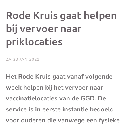
dit
dit
dit
dit
Rode Kruis gaat helpen
bericht
bericht
bericht
beri
bij vervoer naar
priklocaties
op
op
op
via
Facebook
X
Whatsap
e-
ZA 30 JAN 2021
mai
Het Rode Kruis gaat vanaf volgende
week helpen bij het vervoer naar
(op
vaccinatielocaties van de GGD. De
je
service is in eerste instantie bedoeld
e-
voor ouderen die vanwege een fysieke