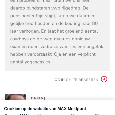
een probleem, maar laten we ons niet
daarop blindstaren vwb rijgedrag. De
pensioenleeftijd stijgt, laten we daarmee
gelijke tred houden en de keuring naar 80
jaar verhogen. En laat het groeiend aantal
cowboys op de weg maar es opnieuw
examen doen, zodra ze weer es een ongeluk
hebben veroorzaakt. Oja en een verplicht
aantal yogasessies.
LOG IN OM TE REAGEREN
maxvj
29 december 2024 om 16:32