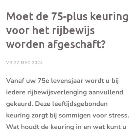
dit
dit
dit
dit
Moet de 75-plus keuring
bericht
bericht
bericht
beri
voor het rijbewijs
worden afgeschaft?
op
op
op
via
Facebook
X
Whatsap
e-
VR 27 DEC 2024
mai
Vanaf uw 75e levensjaar wordt u bij
iedere rijbewijsverlenging aanvullend
(op
gekeurd. Deze leeftijdsgebonden
je
keuring zorgt bij sommigen voor stress.
e-
Wat houdt de keuring in en wat kunt u