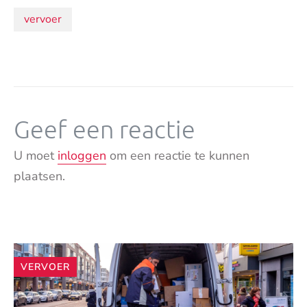
Onderwerpen:
vervoer
Geef een reactie
U moet
inloggen
om een reactie te kunnen
plaatsen.
Andere
VERVOER
artikelen