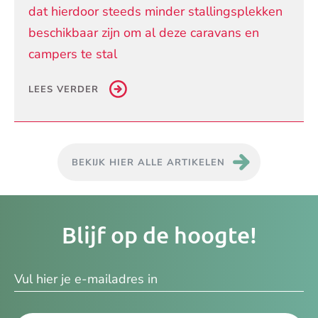
dat hierdoor steeds minder stallingsplekken
beschikbaar zijn om al deze caravans en
campers te stal
LEES VERDER
BEKIJK HIER ALLE ARTIKELEN
Je
Blijf op de hoogte!
e-
ma