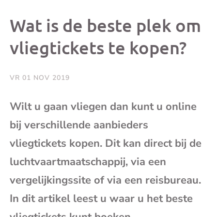
dit
dit
dit
dit
Wat is de beste plek om
bericht
bericht
bericht
beri
vliegtickets te kopen?
op
op
op
via
VR 01 NOV 2019
Facebook
X
Whatsap
e-
Wilt u gaan vliegen dan kunt u online
mai
bij verschillende aanbieders
vliegtickets kopen. Dit kan direct bij de
(op
luchtvaartmaatschappij, via een
je
vergelijkingssite of via een reisbureau.
In dit artikel leest u waar u het beste
e-