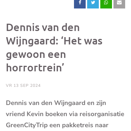
Deel
Deel
Deel
Dee
dit
dit
dit
dit
Dennis van den
bericht
bericht
bericht
beri
Wijngaard: ‘Het was
gewoon een
op
op
op
via
horrortrein’
Facebook
X
Whatsap
e-
mai
VR 13 SEP 2024
(op
Dennis van den Wijngaard en zijn
vriend Kevin boeken via reisorganisatie
je
GreenCityTrip een pakketreis naar