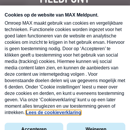
CONTACT
Volg ons op
Nieuwsbrief
X
Neem hier een gratis abonnement op de MAX
Consumenten nieuwsbrief. Elke maandag en
donderdag in uw mailbox.
laring
MAX
Cookieverklaring
Kwetsbaarheid
Cookie
Uw
vakantieman
melden
instellingen
INSCH