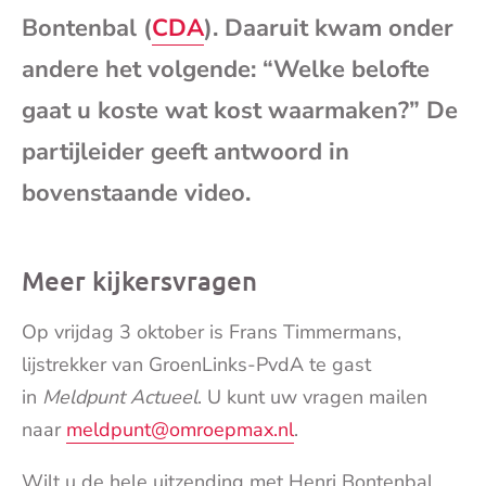
e-
Bontenbal (
CDA
). Daaruit kwam onder
andere het volgende: “Welke belofte
mai
gaat u koste wat kost waarmaken?” De
partijleider geeft antwoord in
bovenstaande video.
Meer kijkersvragen
Op vrijdag 3 oktober is Frans Timmermans,
lijstrekker van GroenLinks-PvdA te gast
in
Meldpunt Actueel
. U kunt uw vragen mailen
naar
meldpunt@omroepmax.nl
.
Wilt u de hele uitzending met Henri Bontenbal