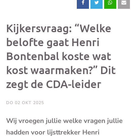
Deel
Deel
Deel
Dee
dit
dit
dit
dit
Kijkersvraag: “Welke
bericht
bericht
bericht
beri
belofte gaat Henri
Bontenbal koste wat
op
op
op
via
kost waarmaken?” Dit
Facebook
X
Whatsap
e-
zegt de CDA-leider
mai
DO 02 OKT 2025
(op
Wij vroegen jullie welke vragen jullie
je
hadden voor lijsttrekker Henri