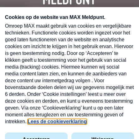
CONTACT
Volg ons op
Nieuwsbrief
X
Neem hier een gratis abonnement op de MAX
Consumenten nieuwsbrief. Elke maandag en
donderdag in uw mailbox.
laring
MAX
Cookieverklaring
Kwetsbaarheid
Cookie
Uw
vakantieman
melden
instellingen