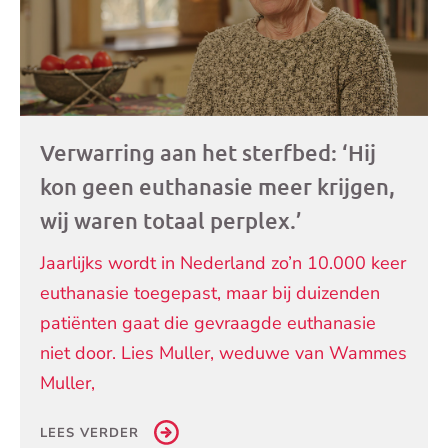
Verwarring aan het sterfbed: ‘Hij
kon geen euthanasie meer krijgen,
wij waren totaal perplex.’
Jaarlijks wordt in Nederland zo’n 10.000 keer
euthanasie toegepast, maar bij duizenden
patiënten gaat die gevraagde euthanasie
niet door. Lies Muller, weduwe van Wammes
Muller,
LEES VERDER