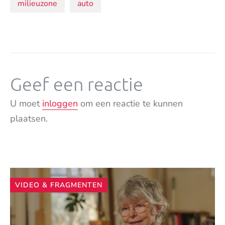
Onderwerpen:
milieuzone
auto
Geef een reactie
U moet
inloggen
om een reactie te kunnen
plaatsen.
Andere
VIDEO & FRAGMENTEN
artikelen