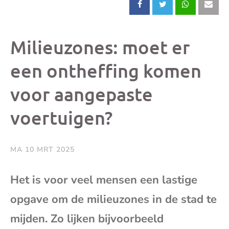
Deel
Deel
Deel
Dee
dit
dit
dit
dit
Milieuzones: moet er
bericht
bericht
bericht
beri
een ontheffing komen
voor aangepaste
op
op
op
via
voertuigen?
Facebook
X
Whatsap
e-
mai
MA 10 MRT 2025
(op
Het is voor veel mensen een lastige
opgave om de milieuzones in de stad te
je
mijden. Zo lijken bijvoorbeeld