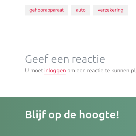
Onderwerpen:
gehoorapparaat
auto
verzekering
Geef een reactie
U moet
inloggen
om een reactie te kunnen pl
Je
Blijf op de hoogte!
e-
mailad