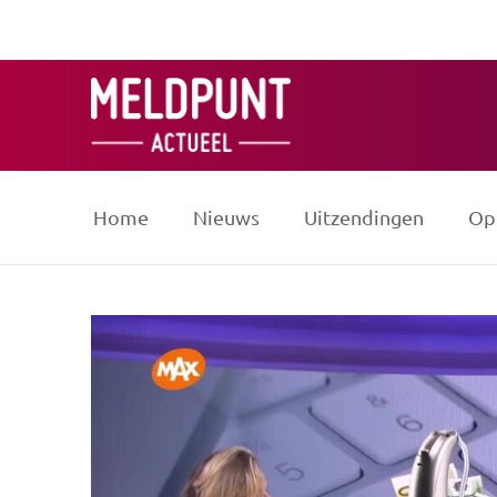
Ga
naar
de
inhoud
Home
Nieuws
Uitzendingen
Op