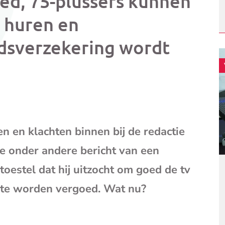
ed, 75-plussers kunnen
mail
(opent
s huren en
je
e-
dsverzekering wordt
mailpr
n en klachten binnen bij de redactie
e onder andere bericht van een
oestel dat hij uitzocht om goed de tv
t te worden vergoed. Wat nu?