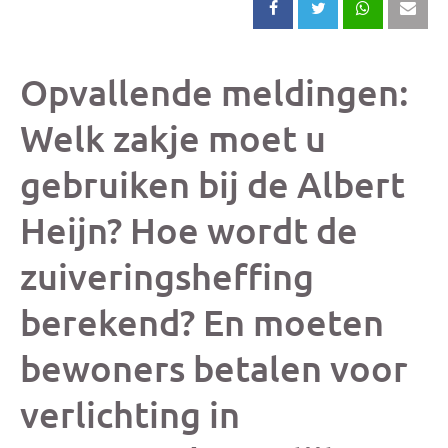
Deel
Deel
Deel
Dee
dit
dit
dit
dit
Opvallende meldingen:
bericht
bericht
bericht
beri
Welk zakje moet u
gebruiken bij de Albert
op
op
op
via
Heijn? Hoe wordt de
Facebook
X
Whatsap
e-
zuiveringsheffing
mai
berekend? En moeten
(op
bewoners betalen voor
je
verlichting in