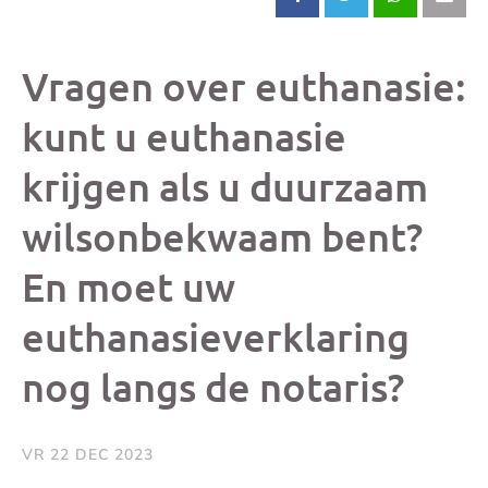
Deel
Deel
Deel
Dee
dit
dit
dit
dit
Vragen over euthanasie:
bericht
bericht
bericht
beri
kunt u euthanasie
krijgen als u duurzaam
op
op
op
via
wilsonbekwaam bent?
Facebook
X
Whatsap
e-
En moet uw
mai
euthanasieverklaring
(op
nog langs de notaris?
je
VR 22 DEC 2023
e-