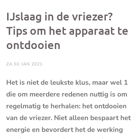
dit
dit
dit
dit
IJslaag in de vriezer?
bericht
bericht
bericht
beri
Tips om het apparaat te
ontdooien
op
op
op
via
Facebook
X
Whatsap
e-
ZA 02 JAN 2021
mai
Het is niet de leukste klus, maar wel 1
die om meerdere redenen nuttig is om
(op
regelmatig te herhalen: het ontdooien
je
van de vriezer. Niet alleen bespaart het
e-
energie en bevordert het de werking