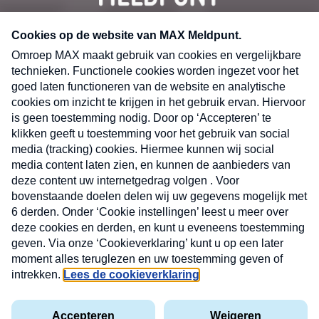
CONTACT
Volg ons op
Nieuwsbrief
X
Neem hier een gratis abonnement op de MAX
Consumenten nieuwsbrief. Elke maandag en
donderdag in uw mailbox.
laring
MAX
Cookieverklaring
Kwetsbaarheid
Cookie
Uw
vakantieman
melden
instellingen
INSCH