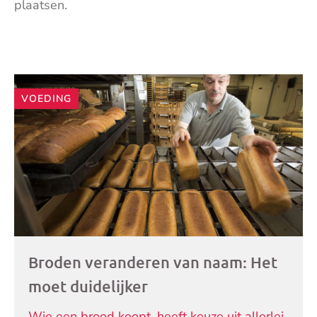
plaatsen.
Andere
VOEDING
artikelen
Broden veranderen van naam: Het
moet duidelijker
Wie een brood koopt, heeft keuze uit allerlei