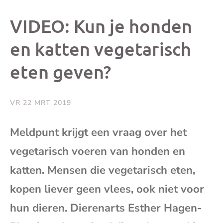
dit
dit
dit
dit
VIDEO: Kun je honden
bericht
bericht
bericht
beri
en katten vegetarisch
eten geven?
op
op
op
via
Facebook
X
Whatsap
e-
VR 22 MRT 2019
mai
Meldpunt krijgt een vraag over het
vegetarisch voeren van honden en
(op
katten. Mensen die vegetarisch eten,
je
kopen liever geen vlees, ook niet voor
e-
hun dieren. Dierenarts Esther Hagen-