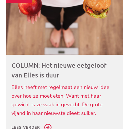
artikelen
COLUMN: Het nieuwe eetgeloof
van Elles is duur
Elles heeft met regelmaat een nieuw idee
over hoe ze moet eten. Want met haar
gewicht is ze vaak in gevecht. De grote
vijand in haar nieuwste dieet: suiker.
LEES VERDER