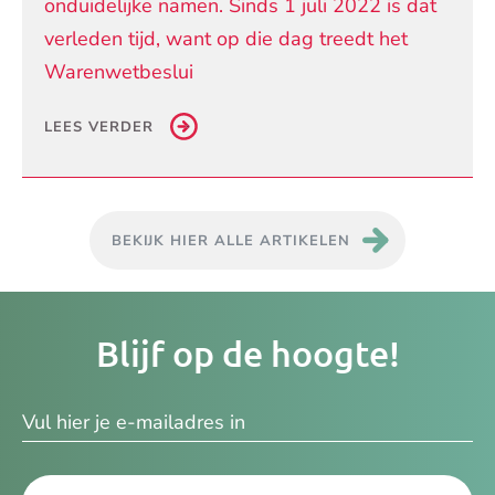
onduidelijke namen. Sinds 1 juli 2022 is dat
verleden tijd, want op die dag treedt het
Warenwetbeslui
LEES VERDER
BEKIJK HIER ALLE ARTIKELEN
Je
Blijf op de hoogte!
e-
ma