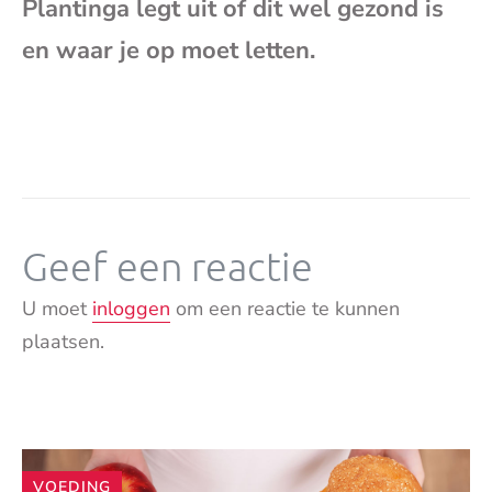
Plantinga legt uit of dit wel gezond is
mai
en waar je op moet letten.
Geef een reactie
U moet
inloggen
om een reactie te kunnen
plaatsen.
Andere
VOEDING