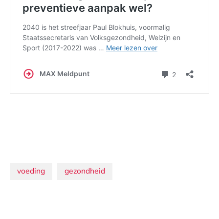
Onderwerpen:
voeding
gezondheid