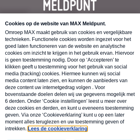
CONTACT
Volg ons op
Nieuwsbrief
X
Neem hier een gratis abonnement op de MAX
Consumenten nieuwsbrief. Elke maandag en
donderdag in uw mailbox.
laring
MAX
Cookieverklaring
Kwetsbaarheid
Cookie