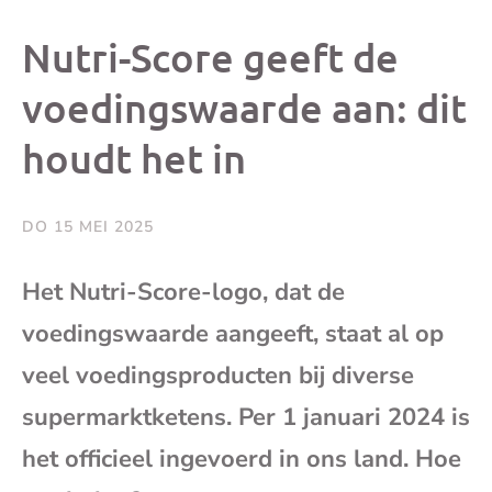
dit
dit
dit
dit
Nutri-Score geeft de
bericht
bericht
bericht
beri
voedingswaarde aan: dit
houdt het in
op
op
op
via
Facebook
X
Whatsap
e-
DO 15 MEI 2025
mai
Het Nutri-Score-logo, dat de
voedingswaarde aangeeft, staat al op
(op
veel voedingsproducten bij diverse
je
supermarktketens. Per 1 januari 2024 is
e-
het officieel ingevoerd in ons land. Hoe