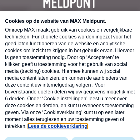
CONTACT
Volg ons op
Nieuwsbrief
X
Neem hier een gratis abonnement op de MAX
Consumenten nieuwsbrief. Elke maandag en
donderdag in uw mailbox.
laring
MAX
Cookieverklaring
Kwetsbaarheid
Cookie