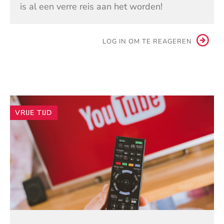
is al een verre reis aan het worden!
LOG IN OM TE REAGEREN
Andere
VRIJE TIJD
artikelen