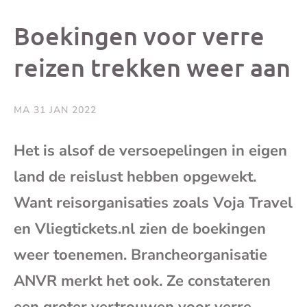
dit
dit
dit
dit
Boekingen voor verre
bericht
bericht
bericht
beri
reizen trekken weer aan
op
op
op
via
MA 31 JAN 2022
Facebook
X
Whatsap
e-
Het is alsof de versoepelingen in eigen
mai
land de reislust hebben opgewekt.
Want reisorganisaties zoals Voja Travel
(op
en Vliegtickets.nl zien de boekingen
je
weer toenemen. Brancheorganisatie
ANVR merkt het ook. Ze constateren
e-
een groter vertrouwen voor verre