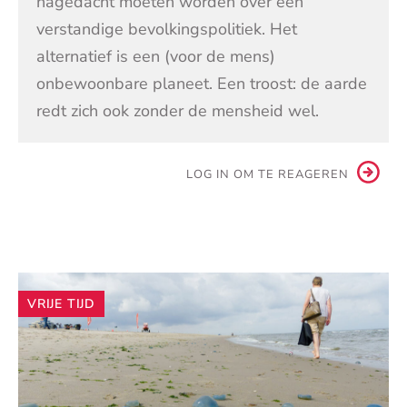
nagedacht moeten worden over een
verstandige bevolkingspolitiek. Het
alternatief is een (voor de mens)
onbewoonbare planeet. Een troost: de aarde
redt zich ook zonder de mensheid wel.
LOG IN OM TE REAGEREN
Andere
VRIJE TIJD
artikelen