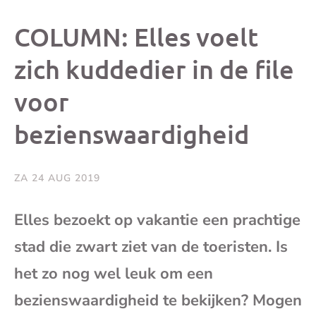
dit
dit
dit
dit
COLUMN: Elles voelt
bericht
bericht
bericht
beri
zich kuddedier in de file
voor
op
op
op
via
bezienswaardigheid
Facebook
X
Whatsap
e-
mai
ZA 24 AUG 2019
(op
Elles bezoekt op vakantie een prachtige
stad die zwart ziet van de toeristen. Is
je
het zo nog wel leuk om een
e-
bezienswaardigheid te bekijken? Mogen