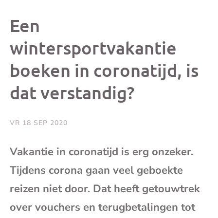
dit
dit
dit
dit
Een
bericht
bericht
bericht
beri
wintersportvakantie
boeken in coronatijd, is
op
op
op
via
dat verstandig?
Facebook
X
Whatsap
e-
mai
VR 18 SEP 2020
(op
Vakantie in coronatijd is erg onzeker.
Tijdens corona gaan veel geboekte
je
reizen niet door. Dat heeft getouwtrek
e-
over vouchers en terugbetalingen tot