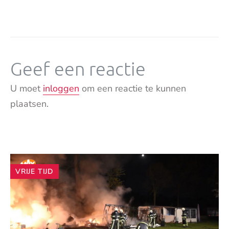
Geef een reactie
U moet
inloggen
om een reactie te kunnen
plaatsen.
Andere
VRIJE TIJD
artikelen