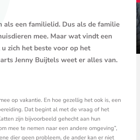
mail
(opent
je
als een familielid. Dus als de familie
e-
mailpr
 huisdieren mee. Maar wat vindt een
 u zich het beste voor op het
ts Jenny Buijtels weet er alles van.
mee op vakantie. En hoe gezellig het ook is, een
ereiding. Dat begint al met de vraag of het
Katten zijn bijvoorbeeld gehecht aan hun
er om mee te nemen naar een andere omgeving”,
t ene dier geen probleem, de ander kan er niet