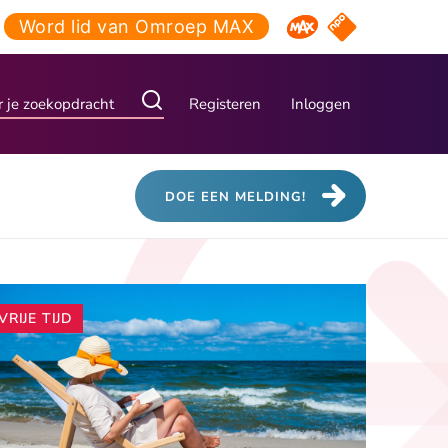
Word lid van Omroep MAX
NPO Start
Omroep MAX
Registeren
Inloggen
DOE EEN MELDING!
Andere
VRIJE TIJD
artikelen