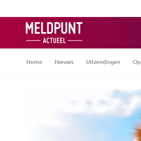
Ga
naar
de
inhoud
Home
Nieuws
Uitzendingen
Op