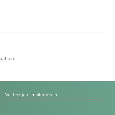
aatsen.
res