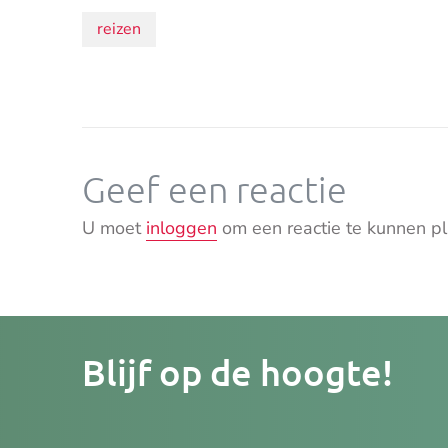
Onderwerpen:
reizen
Geef een reactie
U moet
inloggen
om een reactie te kunnen pl
Je
Blijf op de hoogte!
e-
mailad