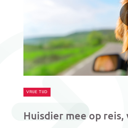
CATEGORIE:
VRIJE TIJD
Huisdier mee op reis,