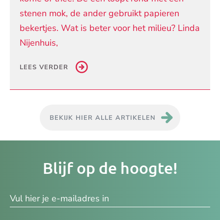
stenen mok, de ander gebruikt papieren
bekertjes. Wat is beter voor het milieu? Linda
Nijenhuis,
LEES VERDER
BEKIJK HIER ALLE ARTIKELEN
Je
Blijf op de hoogte!
e-
ma