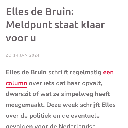
dit
dit
dit
dit
Elles de Bruin:
bericht
bericht
bericht
beri
Meldpunt staat klaar
voor u
op
op
op
via
Facebook
X
Whatsap
e-
ZO 14 JAN 2024
mai
Elles de Bruin schrijft regelmatig
een
column
over iets dat haar opvalt,
(op
dwarszit of wat ze simpelweg heeft
je
meegemaakt. Deze week schrijft Elles
e-
over de politiek en de eventuele
gevolgen voor de Nederlandse