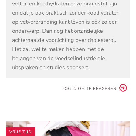
vetten en koolhydraten onze brandstof zijn
en dat je ook praktisch zonder koolhydraten
op vetverbranding kunt leven is ook zo een
onderwerp. Dan nog het onzindelijke
achterhaalde voorlichting over cholesterol.
Het zal wel te maken hebben met de
belangen van de voedselindustrie die
uitspraken en studies sponsert.
LOG IN OM TE REAGEREN
Andere
VRIJE TIJD