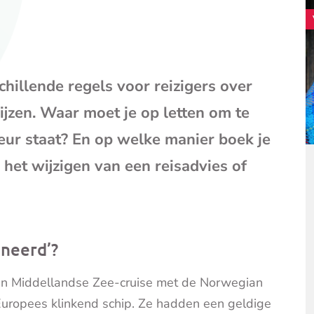
mail
(opent
je
e-
mailpr
hillende regels voor reizigers over
ijzen. Waar moet je op letten om te
eur staat? En op welke manier boek je
ij het wijzigen van een reisadvies of
ineerd’?
een Middellandse Zee-cruise met de Norwegian
Europees klinkend schip. Ze hadden een geldige