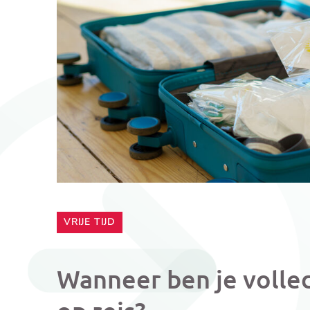
CATEGORIE:
VRIJE TIJD
Wanneer ben je volle