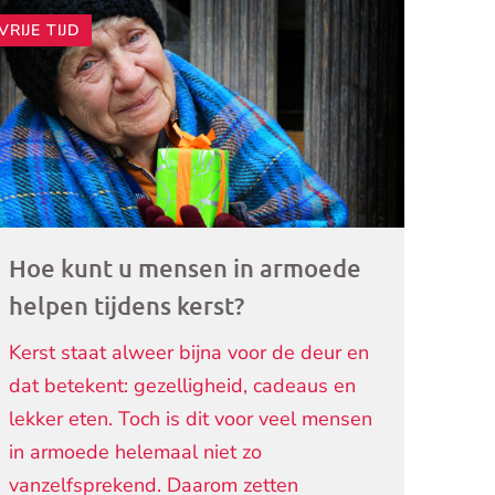
VRIJE TIJD
ogramma)
Hoe kunt u mensen in armoede
helpen tijdens kerst?
Kerst staat alweer bijna voor de deur en
dat betekent: gezelligheid, cadeaus en
lekker eten. Toch is dit voor veel mensen
in armoede helemaal niet zo
vanzelfsprekend. Daarom zetten