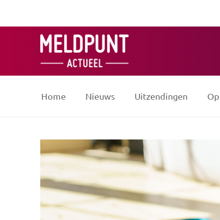
Ga
naar
de
inhoud
Home
Nieuws
Uitzendingen
Op