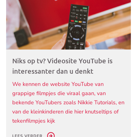
Niks op tv? Videosite YouTube is
interessanter dan u denkt
We kennen de website YouTube van
grappige filmpjes die viraal gaan, van
bekende YouTubers zoals Nikkie Tutorials, en
van de kleinkinderen die hier knutseltips of
tekenfilmpjes kijk
LEES VERDER