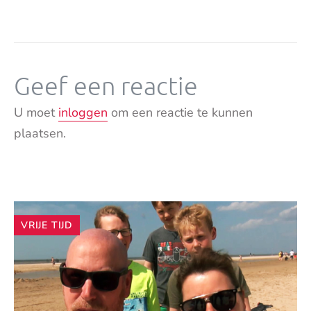
Geef een reactie
U moet
inloggen
om een reactie te kunnen
plaatsen.
Andere
VRIJE TIJD
artikelen