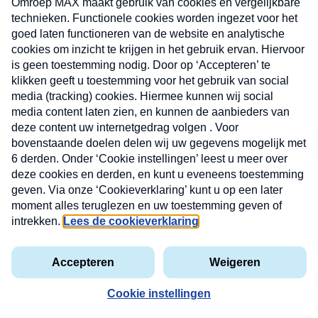
Nieuwsbrief
X
Neem hier een gratis abonnement op de MAX
Consumenten nieuwsbrief. Elke maandag en
donderdag in uw mailbox.
Uw
INSCH
e-
VOOR
privacyverklaring
mailadres
DE
NIEUW