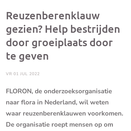
dit
dit
dit
dit
Reuzenberenklauw
bericht
bericht
bericht
beri
gezien? Help bestrijden
door groeiplaats door
op
op
op
via
te geven
Facebook
X
Whatsap
e-
mai
VR 01 JUL 2022
(op
FLORON, de onderzoeksorganisatie
naar flora in Nederland, wil weten
je
waar reuzenberenklauwen voorkomen.
e-
De organisatie roept mensen op om