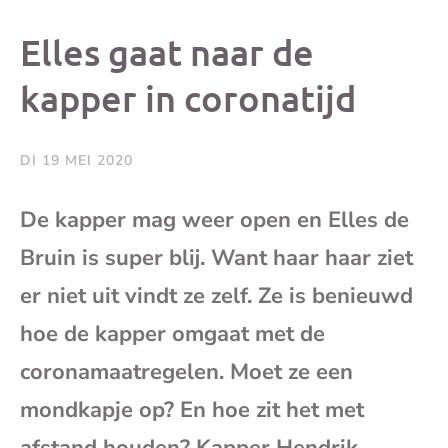
dit
dit
dit
dit
Elles gaat naar de
bericht
bericht
bericht
beri
kapper in coronatijd
op
op
op
via
DI 19 MEI 2020
Facebook
X
Whatsap
e-
De kapper mag weer open en Elles de
mai
Bruin is super blij. Want haar haar ziet
er niet uit vindt ze zelf. Ze is benieuwd
(op
hoe de kapper omgaat met de
je
coronamaatregelen. Moet ze een
mondkapje op? En hoe zit het met
e-