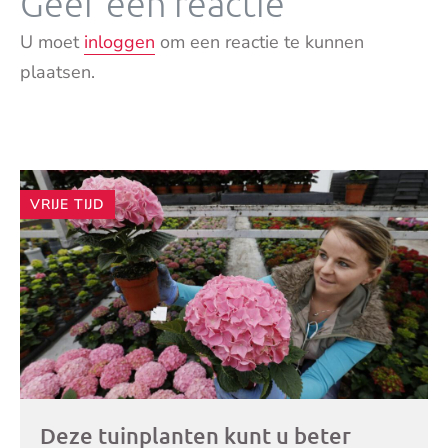
Geef een reactie
U moet
inloggen
om een reactie te kunnen
plaatsen.
Andere
VRIJE TIJD
artikelen
Deze tuinplanten kunt u beter