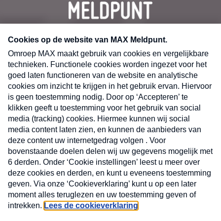
CONTACT
Volg ons op
Nieuwsbrief
X
Neem hier een gratis abonnement op de MAX
Consumenten nieuwsbrief. Elke maandag en
donderdag in uw mailbox.
laring
MAX
Cookieverklaring
Kwetsbaarheid
Cookie