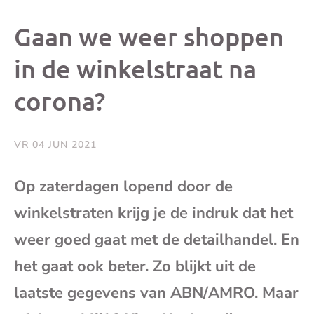
dit
dit
dit
dit
Gaan we weer shoppen
bericht
bericht
bericht
beri
in de winkelstraat na
corona?
op
op
op
via
Facebook
X
Whatsap
e-
VR 04 JUN 2021
mai
Op zaterdagen lopend door de
winkelstraten krijg je de indruk dat het
(op
weer goed gaat met de detailhandel. En
je
het gaat ook beter. Zo blijkt uit de
e-
laatste gegevens van ABN/AMRO. Maar