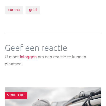
Onderwerpen:
corona
geld
Geef een reactie
U moet
inloggen
om een reactie te kunnen
plaatsen.
Andere
VRIJE TIJD
artikelen