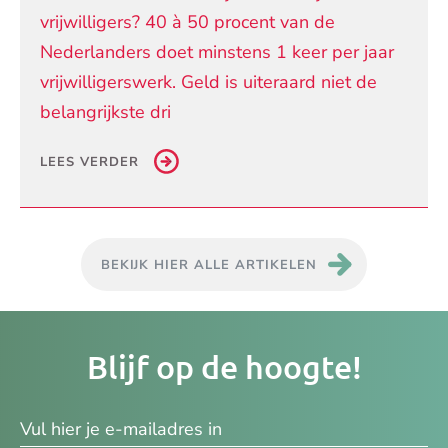
vrijwilligers? 40 à 50 procent van de
Nederlanders doet minstens 1 keer per jaar
vrijwilligerswerk. Geld is uiteraard niet de
belangrijkste dri
LEES VERDER
BEKIJK HIER ALLE ARTIKELEN
Je
Blijf op de hoogte!
e-
ma