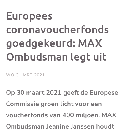
dit
dit
dit
dit
Europees
bericht
bericht
bericht
beri
coronavoucherfonds
goedgekeurd: MAX
op
op
op
via
Ombudsman legt uit
Facebook
X
Whatsap
e-
mai
WO 31 MRT 2021
(op
Op 30 maart 2021 geeft de Europese
Commissie groen licht voor een
je
voucherfonds van 400 miljoen. MAX
e-
Ombudsman Jeanine Janssen houdt