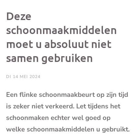
dit
dit
dit
dit
Deze
bericht
bericht
bericht
beri
schoonmaakmiddelen
moet u absoluut niet
op
op
op
via
samen gebruiken
Facebook
X
Whatsap
e-
mai
DI 14 MEI 2024
(op
Een flinke schoonmaakbeurt op zijn tijd
is zeker niet verkeerd. Let tijdens het
je
schoonmaken echter wel goed op
e-
welke schoonmaakmiddelen u gebruikt.