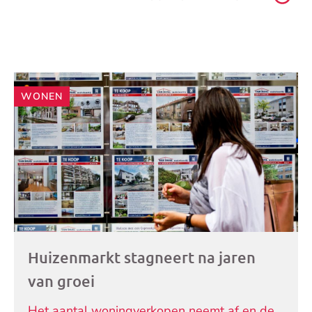
Andere
WONEN
artikelen
Huizenmarkt stagneert na jaren
van groei
Het aantal woningverkopen neemt af en de