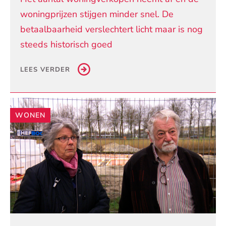
woningprijzen stijgen minder snel. De
betaalbaarheid verslechtert licht maar is nog
steeds historisch goed
LEES VERDER
WONEN