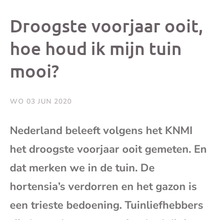
dit
dit
dit
dit
Droogste voorjaar ooit,
bericht
bericht
bericht
beri
hoe houd ik mijn tuin
mooi?
op
op
op
via
Facebook
X
Whatsap
e-
WO 03 JUN 2020
mai
Nederland beleeft volgens het KNMI
het droogste voorjaar ooit gemeten. En
(op
dat merken we in de tuin. De
je
hortensia’s verdorren en het gazon is
e-
een trieste bedoening. Tuinliefhebbers