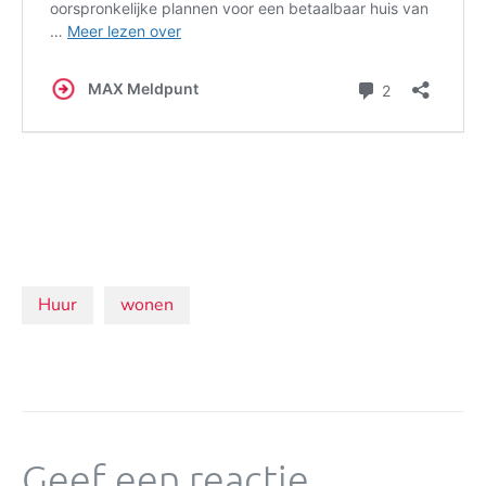
Onderwerpen:
Huur
wonen
Geef een reactie