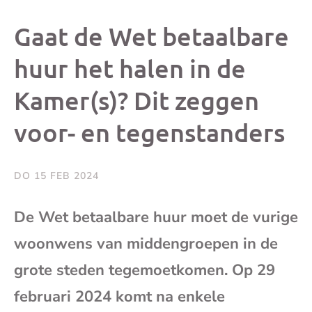
dit
dit
dit
dit
Gaat de Wet betaalbare
bericht
bericht
bericht
beri
huur het halen in de
Kamer(s)? Dit zeggen
op
op
op
via
voor- en tegenstanders
Facebook
X
Whatsap
e-
mai
DO 15 FEB 2024
(op
De Wet betaalbare huur moet de vurige
woonwens van middengroepen in de
je
grote steden tegemoetkomen. Op 29
e-
februari 2024 komt na enkele