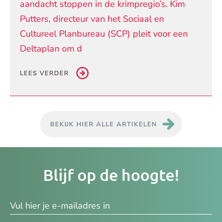
aandacht stoppen in de krimpregio’s. Kim
Putters, directeur van het Sociaal en
Cultureel Planbureau (SCP) pleit voor een
Deltaplan om d
LEES VERDER
BEKIJK HIER ALLE ARTIKELEN
Je
Blijf op de hoogte!
e-
ma