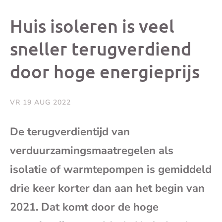
dit
dit
dit
dit
Huis isoleren is veel
bericht
bericht
bericht
beri
sneller terugverdiend
door hoge energieprijs
op
op
op
via
Facebook
X
Whatsap
e-
VR 19 AUG 2022
mai
De terugverdientijd van
verduurzamingsmaatregelen als
(op
isolatie of warmtepompen is gemiddeld
je
drie keer korter dan aan het begin van
e-
2021. Dat komt door de hoge