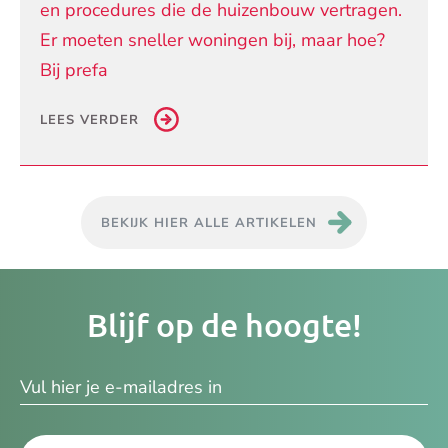
en procedures die de huizenbouw vertragen.
Er moeten sneller woningen bij, maar hoe?
Bij prefa
LEES VERDER
BEKIJK HIER ALLE ARTIKELEN
Je
Blijf op de hoogte!
e-
ma