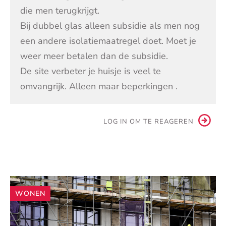
die men terugkrijgt.
Bij dubbel glas alleen subsidie als men nog
een andere isolatiemaatregel doet. Moet je
weer meer betalen dan de subsidie.
De site verbeter je huisje is veel te
omvangrijk. Alleen maar beperkingen .
LOG IN OM TE REAGEREN
Andere
WONEN
artikelen