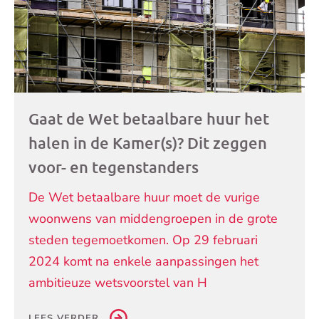
Gaat de Wet betaalbare huur het
halen in de Kamer(s)? Dit zeggen
voor- en tegenstanders
De Wet betaalbare huur moet de vurige
woonwens van middengroepen in de grote
steden tegemoetkomen. Op 29 februari
2024 komt na enkele aanpassingen het
ambitieuze wetsvoorstel van H
LEES VERDER