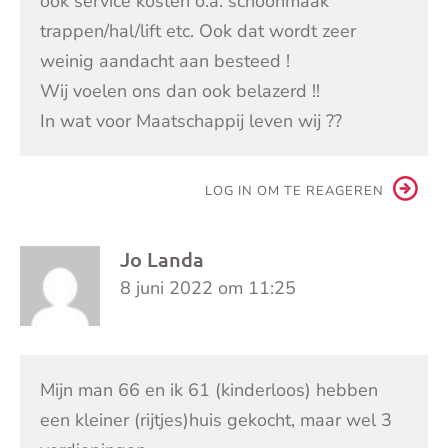
ook service kosten o.a. schoonmaak
trappen/hal/lift etc. Ook dat wordt zeer
weinig aandacht aan besteed !
Wij voelen ons dan ook belazerd !!
In wat voor Maatschappij leven wij ??
LOG IN OM TE REAGEREN
Jo Landa
8 juni 2022 om 11:25
Mijn man 66 en ik 61 (kinderloos) hebben
een kleiner (rijtjes)huis gekocht, maar wel 3