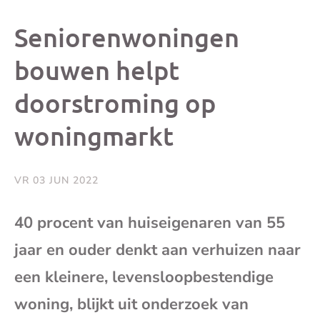
dit
dit
dit
dit
Seniorenwoningen
bericht
bericht
bericht
beri
bouwen helpt
doorstroming op
op
op
op
via
woningmarkt
Facebook
X
Whatsap
e-
mai
VR 03 JUN 2022
(op
40 procent van huiseigenaren van 55
jaar en ouder denkt aan verhuizen naar
je
een kleinere, levensloopbestendige
e-
woning, blijkt uit onderzoek van