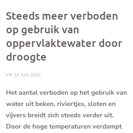
dit
dit
dit
dit
Steeds meer verboden
bericht
bericht
bericht
beri
op gebruik van
oppervlaktewater door
op
op
op
via
droogte
Facebook
X
Whatsap
e-
mai
VR 24 JUN 2022
(op
Het aantal verboden op het gebruik van
water uit beken, riviertjes, sloten en
je
vijvers breidt zich steeds verder uit.
e-
Door de hoge temperaturen verdampt