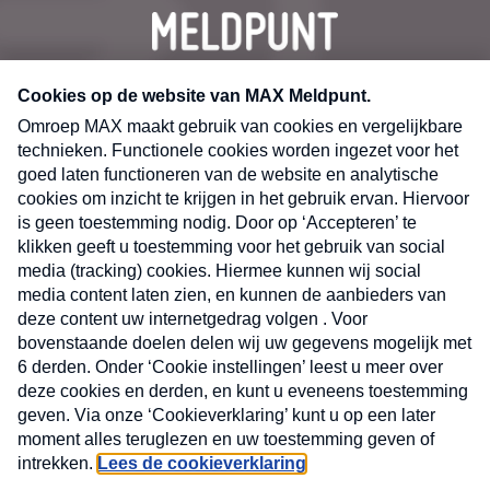
CONTACT
Volg ons op
Nieuwsbrief
X
Neem hier een gratis abonnement op de MAX
Consumenten nieuwsbrief. Elke maandag en
donderdag in uw mailbox.
laring
MAX
Cookieverklaring
Kwetsbaarheid
Cookie