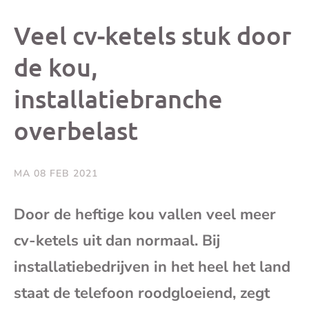
dit
dit
dit
dit
Veel cv-ketels stuk door
bericht
bericht
bericht
beri
de kou,
installatiebranche
op
op
op
via
overbelast
Facebook
X
Whatsap
e-
mai
MA 08 FEB 2021
(op
Door de heftige kou vallen veel meer
cv-ketels uit dan normaal. Bij
je
installatiebedrijven in het heel het land
e-
staat de telefoon roodgloeiend, zegt