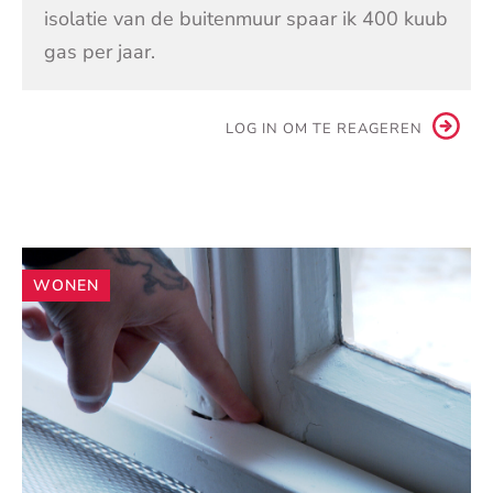
isolatie van de buitenmuur spaar ik 400 kuub
gas per jaar.
LOG IN OM TE REAGEREN
Andere
WONEN
artikelen