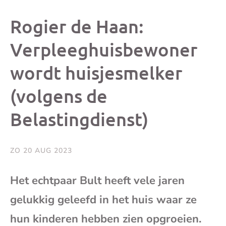
dit
dit
dit
dit
Rogier de Haan:
bericht
bericht
bericht
beri
Verpleeghuisbewoner
wordt huisjesmelker
op
op
op
via
(volgens de
Facebook
X
Whatsap
e-
Belastingdienst)
mai
ZO 20 AUG 2023
(op
Het echtpaar Bult heeft vele jaren
je
gelukkig geleefd in het huis waar ze
e-
hun kinderen hebben zien opgroeien.