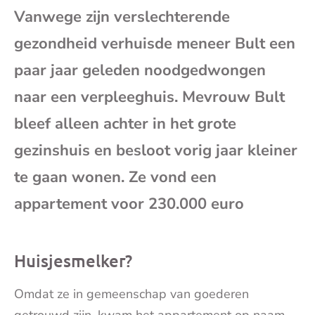
Vanwege zijn verslechterende
mai
gezondheid verhuisde meneer Bult een
paar jaar geleden noodgedwongen
naar een verpleeghuis. Mevrouw Bult
bleef alleen achter in het grote
gezinshuis en besloot vorig jaar kleiner
te gaan wonen. Ze vond een
appartement voor 230.000 euro
Huisjesmelker?
Omdat ze in gemeenschap van goederen
getrouwd zijn, kwam het appartement op naam