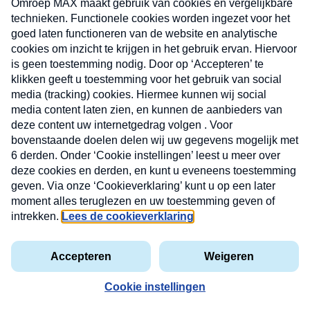
CONTACT
Volg ons op
Nieuwsbrief
X
Neem hier een gratis abonnement op de MAX
Consumenten nieuwsbrief. Elke maandag en
donderdag in uw mailbox.
laring
MAX
Cookieverklaring
Kwetsbaarheid
Cookie
Uw
vakantieman
melden
instellingen
INSCH
e-
VOOR
privacyverklaring
mailadres
DE
NIEUW