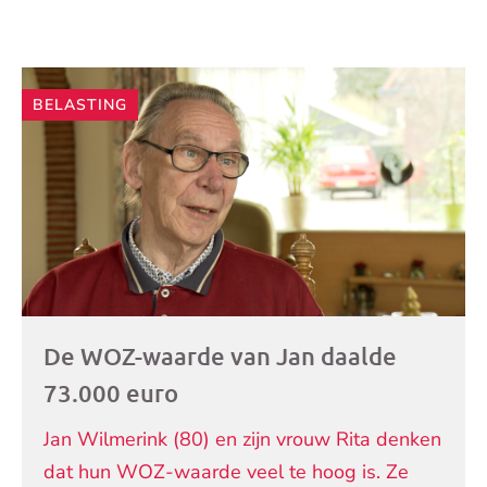
Andere
BELASTING
artikelen
De WOZ-waarde van Jan daalde
73.000 euro
Jan Wilmerink (80) en zijn vrouw Rita denken
dat hun WOZ-waarde veel te hoog is. Ze