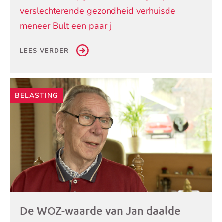
verslechterende gezondheid verhuisde
meneer Bult een paar j
LEES VERDER
BELASTING
De WOZ-waarde van Jan daalde