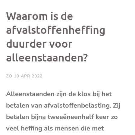
dit
dit
dit
dit
Waarom is de
bericht
bericht
bericht
beri
afvalstoffenheffing
duurder voor
op
op
op
via
alleenstaanden?
Facebook
X
Whatsap
e-
mai
ZO 10 APR 2022
(op
Alleenstaanden zijn de klos bij het
betalen van afvalstoffenbelasting. Zij
je
betalen bijna tweeëneenhalf keer zo
e-
veel heffing als mensen die met