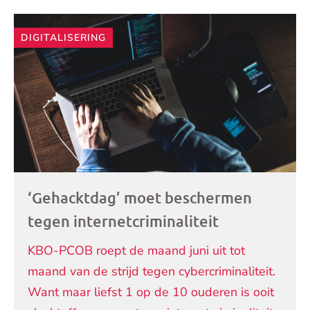
Andere
DIGITALISERING
artikelen
‘Gehacktdag’ moet beschermen
tegen internetcriminaliteit
KBO-PCOB roept de maand juni uit tot
maand van de strijd tegen cybercriminaliteit.
Want maar liefst 1 op de 10 ouderen is ooit