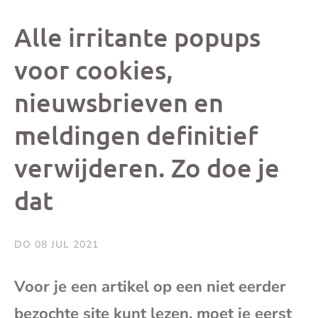
dit
dit
dit
dit
Alle irritante popups
bericht
bericht
bericht
beri
voor cookies,
nieuwsbrieven en
op
op
op
via
meldingen definitief
Facebook
X
Whatsap
e-
verwijderen. Zo doe je
mai
dat
(op
DO 08 JUL 2021
je
Voor je een artikel op een niet eerder
e-
bezochte site kunt lezen, moet je eerst