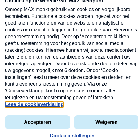
Nieuwsbrief
X
Neem hier een gratis abonnement op de MAX
Consumenten nieuwsbrief. Elke maandag en
donderdag in uw mailbox.
Uw
INS
e-
VO
privacyverklaring
mailadres
DE