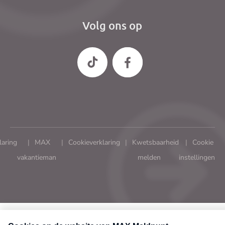
Volg ons op
laring
MAX
Cookieverklaring
Kwetsbaarheid
Cookie
vakantieman
melden
instellingen